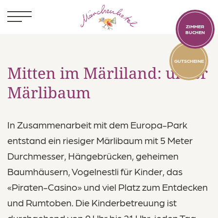
ZIMMER
BUCHEN
GUTSCHEINE
Mitten im Märliland: unser
Märlibaum
Kinder
In Zusammenarbeit mit dem Europa-Park
Märlibaum
entstand ein riesiger Märlibaum mit 5 Meter
Saal für Könige
Durchmesser, Hängebrücken, geheimen
Betreuung
Baumhäusern, Vogelnestli für Kinder, das
«Piraten-Casino» und viel Platz zum Entdecken
Highlights
und Rumtoben. Die Kinderbetreuung ist