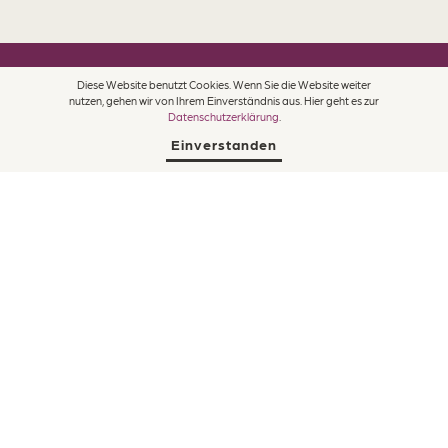
Diese Website benutzt Cookies. Wenn Sie die Website weiter
nutzen, gehen wir von Ihrem Einverständnis aus. Hier geht es zur
Datenschutzerklärung
.
Einverstanden
Awards
Jobs/Lehrstellen
Presse & Medien
Märchenhotel ****S
Dorfstrasse 24, 8784 Braunwald
+41 55 653 71 71
,
info@maerchenhotel.ch