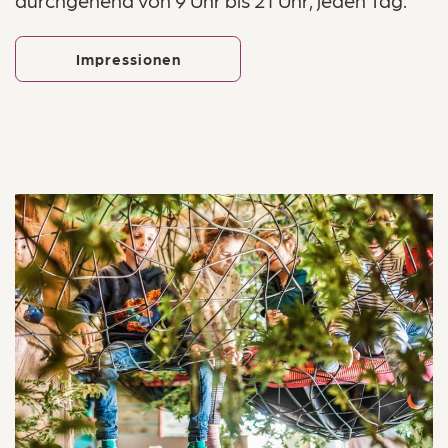
durchgehend von 9 Uhr bis 21 Uhr, jeden Tag.
Zimmer
Essen & Trinken
Impressionen
Badewelt
Aktivitäten
Über uns
Kontakt & Anreise
Märchenhotel ****S
Dorfstrasse 24, 8784 Braunwald
+41 55 653 71 71