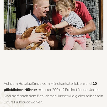
Badewelt
Aktivitäten
Über uns
Kontakt & Anreise
Märchenhotel ****S
Dorfstrasse 24, 8784 Braunwald
Auf dem Hotelgelände vom Märchenhotel leben rund
20
+41 55 653 71 71
glücklichen Hühner
mit über 200 m
2
Freilauffläche. Jedes
info@maerchenhotel.ch
Kind darf nach dem Besuch der Hühnervilla gleich selber sein
Ei fürs Frühstück wählen.