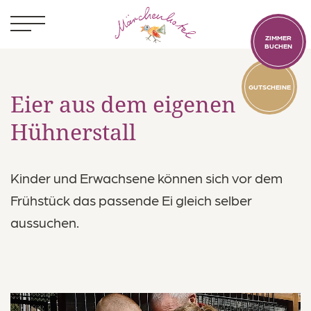
ZIMMER
BUCHEN
GUTSCHEINE
Eier aus dem eigenen
Hühnerstall
Kinder
Kinder und Erwachsene können sich vor dem
Zimmer
Frühstück das passende Ei gleich selber
aussuchen.
Essen & Trinken
Abendessen
Weinmärchen