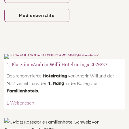
Über uns
Medienberichte
Über das Hotel
Team
Jobs
Warum im Märchenhotel arbeiten?
1. Platz im «Andrin Willi Hotelrating» 2026/27
Kontakt & Anreise
Das renommierte
Hotelrating
von Andrin Willi und der
NZZ verleiht uns den
1. Rang
in der Kategorie
Familienhotels.
Weiterlesen
Märchenhotel ****S
Dorfstrasse 24, 8784 Braunwald
+41 55 653 71 71