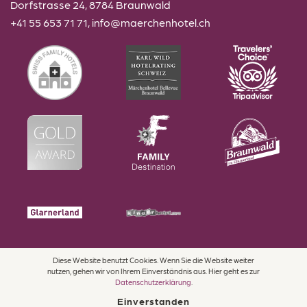
Dorfstrasse 24, 8784 Braunwald
+41 55 653 71 71
,
info@maerchenhotel.ch
Diese Website benutzt Cookies. Wenn Sie die Website weiter
Impressum
nutzen, gehen wir von Ihrem Einverständnis aus. Hier geht es zur
Datenschutz
Datenschutzerklärung
.
AGBs
Einverstanden