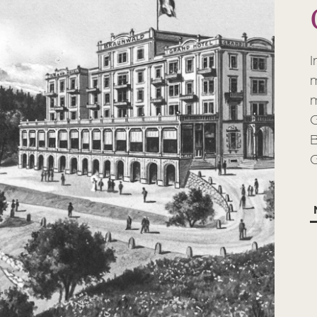
I
m
m
G
G