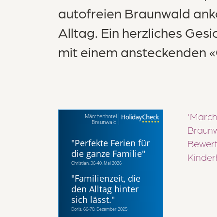
autofreien Braunwald an
Alltag. Ein herzliches Gesi
Kont
mit einem ansteckenden «
'Märch
Märchenhotel
Braunwald
Braunw
"
Perfekte Ferien für
Bewert
die ganze Familie
"
Kinderh
Christian, 36-40, Mai 2026
"
Familienzeit, die
den Alltag hinter
sich lässt.
"
Doris, 66-70, Dezember 2025