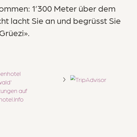
kommen: 1’300 Meter über dem
Über uns
cht lacht Sie an und begrüsst Sie
akt & Anreise
Grüezi».
enhotel
ald'
Märchenhotel ****S
ungen auf
Dorfstrasse 24, 8784 Braunwald
otel.Info
+41 55 653 71 71
info@maerchenhotel.ch