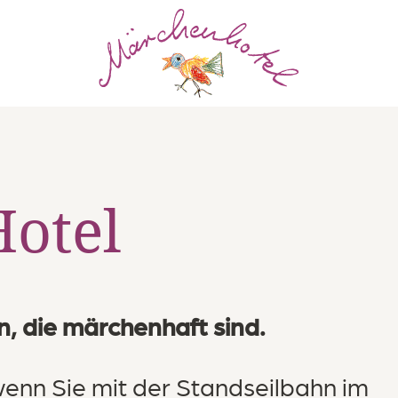
Kinder
Hotel
Zimmer
sen & Trinken
, die märchenhaft sind.
Badewelt
wenn Sie mit der Standseilbahn im
Aktivitäten