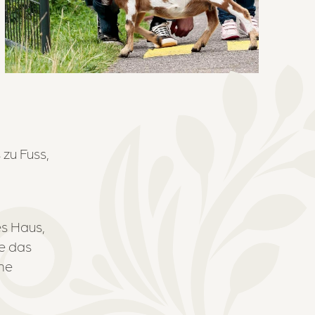
 zu Fuss,
s Haus,
ie das
ine